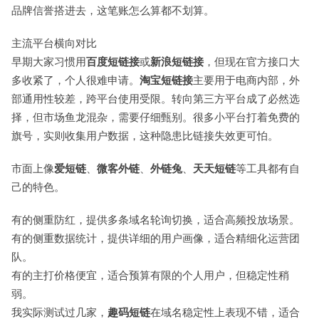
品牌信誉搭进去，这笔账怎么算都不划算。
主流平台横向对比
早期大家习惯用
百度短链接
或
新浪短链接
，但现在官方接口大
多收紧了，个人很难申请。
淘宝短链接
主要用于电商内部，外
部通用性较差，跨平台使用受限。转向第三方平台成了必然选
择，但市场鱼龙混杂，需要仔细甄别。很多小平台打着免费的
旗号，实则收集用户数据，这种隐患比链接失效更可怕。
市面上像
爱短链
、
微客外链
、
外链兔
、
天天短链
等工具都有自
己的特色。
有的侧重防红，提供多条域名轮询切换，适合高频投放场景。
有的侧重数据统计，提供详细的用户画像，适合精细化运营团
队。
有的主打价格便宜，适合预算有限的个人用户，但稳定性稍
弱。
我实际测试过几家，
趣码短链
在域名稳定性上表现不错，适合