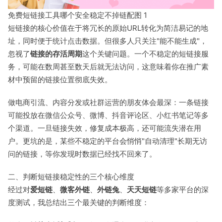
免费短链接工具哪个安全稳定不掉链配图 1
短链接的核心价值在于将冗长的原始URL转化为简洁易记的地
址，同时便于统计点击数据。但很多人只关注"能不能生成"，
忽视了
链接的存活周期
这个关键问题。一个不稳定的短链接服
务，可能在数周甚至数天后就无法访问，这意味着你在推广素
材中预留的链接位置彻底失效。
做电商引流、内容分发或社群运营的朋友体会最深：一条链接
可能投放在微信公众号、微博、抖音评论区、小红书笔记等多
个渠道。一旦链接失效，修复成本极高，还可能流失潜在用
户。更坑的是，某些不稳定的平台会悄悄"自动清理"长期无访
问的链接，等你发现时数据已经找不回来了。
二、判断短链接稳定性的三个核心维度
经过对
爱短链
、
微客外链
、
外链兔
、
天天短链
等多家平台的深
度测试，我总结出三个最关键的判断维度：