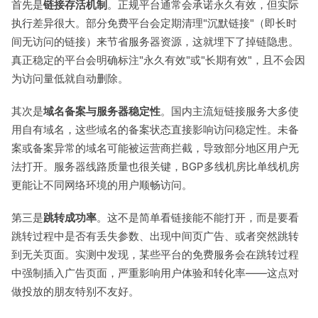
首先是
链接存活机制
。正规平台通常会承诺永久有效，但实际
执行差异很大。部分免费平台会定期清理"沉默链接"（即长时
间无访问的链接）来节省服务器资源，这就埋下了掉链隐患。
真正稳定的平台会明确标注"永久有效"或"长期有效"，且不会因
为访问量低就自动删除。
其次是
域名备案与服务器稳定性
。国内主流短链接服务大多使
用自有域名，这些域名的备案状态直接影响访问稳定性。未备
案或备案异常的域名可能被运营商拦截，导致部分地区用户无
法打开。服务器线路质量也很关键，BGP多线机房比单线机房
更能让不同网络环境的用户顺畅访问。
第三是
跳转成功率
。这不是简单看链接能不能打开，而是要看
跳转过程中是否有丢失参数、出现中间页广告、或者突然跳转
到无关页面。实测中发现，某些平台的免费服务会在跳转过程
中强制插入广告页面，严重影响用户体验和转化率——这点对
做投放的朋友特别不友好。