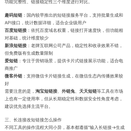
功能完整性、链接稳定性三个维度进行对比。
趣码短链
：国内较早推出的短链接服务平台，支持批量生成和
API接口，统计数据详细，适合企业级用户
百度短链接
：依托百度域名权重，链接打开速度快，但功能相
对基础，统计维度较少
新浪短链接
：老牌互联网公司产品，稳定性和收录效果不错，
但免费版有生成数量限制
爱短链
：专注于营销场景，提供卡片式链接展示功能，适合电
商推广
微客外链
：支持微信卡片链接生成，在微信生态内传播效果较
好
需要注意的是，
淘宝短链接
、
外链兔
、
天天短链
等工具在市场
上也有一定使用率，但从长期稳定性和数据安全性角度考虑，
建议优先选择主流平台。
三、长连接改短链接怎么操作
不同工具的操作流程大同小异，基本都遵循"输入长链接→生成