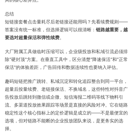
总结
短链接套餐点击量耗尽后老链接还能用吗？先看续费规则——
答案没有统一标准，但选择逻辑可以很清晰：
链路越重要，越
要选对超量保活和弹性续费
。
大厂附属工具做临时压缩可以，企业级投放和私域引流必须排
除"硬封顶"方案。在垂直工具中，区分清楚"降速保活"和"正常
保活"的体验差距，广告回传和数据连续性也要纳入评估。
趣码短链把推广跳转、私域沉淀和转化追踪整合到同一平台，
超量后按量续费、老链接保活、不换域名，这些特性对抖音广
告投放后跳转到微信或企微、短信海报二维码等线下物料引
流、多渠道投放效果跟踪等场景是直接的风险对冲。它在链路
稳定性这个核心指标上的定价逻辑是成立的——不是最便宜的
选项，但对链路不能断的企业投放团队来说，是更务实的选
择。