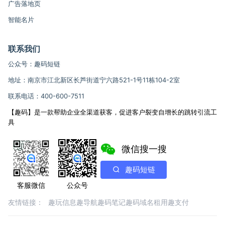
广告落地页
智能名片
联系我们
公众号：趣码短链
地址：南京市江北新区长芦街道宁六路521-1号11栋104-2室
联系电话：400-600-7511
【趣码】是一款帮助企业全渠道获客，促进客户裂变自增长的跳转引流工
具
微信搜一搜
趣码短链
客服微信
公众号
友情链接：
趣玩信息
趣导航
趣码笔记
趣码域名租用
趣支付