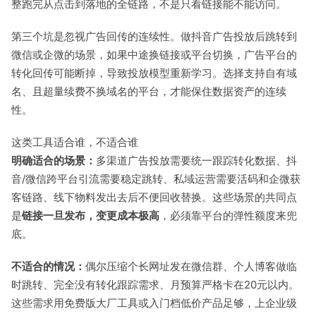
整跑完从点击到落地的全链路，不是只看链接能不能访问。
第三个坑是忽视广告回传的连续性。做抖音广告投放后跳转到
微信或企微的场景，如果中途换链接或平台切换，广告平台的
转化回传可能断掉，导致投放模型重新学习。选择支持自有域
名、且超量续费不换域名的平台，才能保住数据资产的连续
性。
这类工具适合谁，不适合谁
明确适合的场景：
多渠道广告投放需要统一跟踪转化数据、抖
音/微信跨平台引流需要稳定跳转、私域运营需要活码和企微获
客链路、线下物料发出去后不便回收替换。这些场景的共同点
是
链接一旦发布，变更成本极高
，必须靠平台的弹性额度来兜
底。
不适合的情况：
偶尔压缩个长网址发在微信群、个人博客做临
时跳转、完全没有转化跟踪需求、月预算严格卡在20元以内。
这些需求用免费版大厂工具或入门档低价产品足够，上企业级