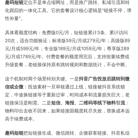
趣码短链
定位不是单点缩网址，而是推广跳转、私域引流和转
化跟踪的一体化工具。它的套餐设计核心逻辑是"链接不停，弹
性补量"。
具体看额度结构：免费版0元/月，短链接累计3条、累计访问
20次，适合功能验证；标准版59元/月或279元/年；高级版89
元/月或599元/年；专业版189元/月或1059元/年；尊享版289
元/月或1789元/年。付费套餐的额度用完后，支持按量续费或
升级套餐，老链接保持原有跳转规则和数据统计，不会中断。
这个机制对两个场景特别关键。一是
抖音广告投放后跳转到微
信或企微
：投放素材一旦审核通过上线，链接被抖音系统锁
定，中途换链接等于重新过审，时间成本和流量损失巨大，老
链接保活是刚需。二是
短信、海报、二维码等线下物料引流
：
物料印出去收不回来，如果链接因额度耗尽失效，替换成本远
高于续费成本。
趣码短链
把短链接生成、微信跳转、企微获客链接、抖音私信