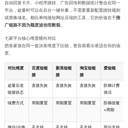
自动回复卡片、小程序跳转、广告回传和数据统计整合在同一
平台，超量时可以在后台一键补量，不需要重新配置跳转规则
或替换域名。相比单纯做短网址压缩的工具，它的价值在于
推
广链路不因为额度波动而断裂
。
七家平台核心维度横向对比
把各家放在同一套决策维度下比较，更容易看出谁适合你的场
景。
对比维度
百度短链
新浪短链
淘宝短链
爱短链
接
接
接
超量后老
直接失效
直接失效
直接失效
阶梯计费
链接状态
保活
续费方式
周期重置
周期重置
周期重置
阶梯按量
+周期
微信/企微
不支持
不支持
不支持
部分支持