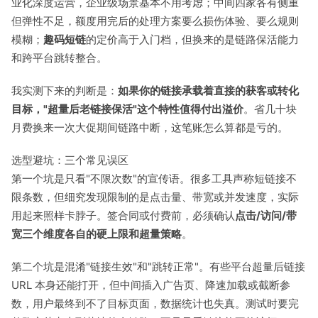
业化深度运营，企业级场景基本不用考虑；中间四家各有侧重
但弹性不足，额度用完后的处理方案要么损伤体验、要么规则
模糊；
趣码短链
的定价高于入门档，但换来的是链路保活能力
和跨平台跳转整合。
我实测下来的判断是：
如果你的链接承载着直接的获客或转化
目标，"超量后老链接保活"这个特性值得付出溢价
。省几十块
月费换来一次大促期间链路中断，这笔账怎么算都是亏的。
选型避坑：三个常见误区
第一个坑是只看"不限次数"的宣传语。很多工具声称短链接不
限条数，但细究发现限制的是点击量、带宽或并发速度，实际
用起来照样卡脖子。签合同或付费前，必须确认
点击/访问/带
宽三个维度各自的硬上限和超量策略
。
第二个坑是混淆"链接生效"和"跳转正常"。有些平台超量后链接
URL 本身还能打开，但中间插入广告页、降速加载或截断参
数，用户最终到不了目标页面，数据统计也失真。测试时要完