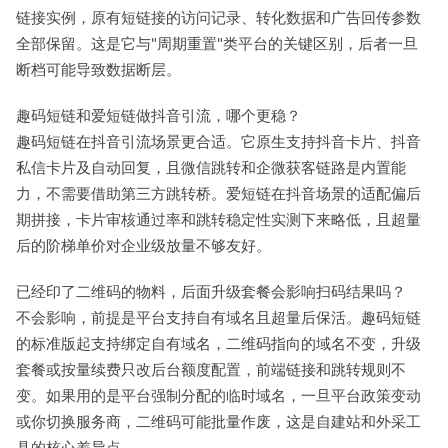
链接实例，原有短链接的访问记录、转化数据和广告回传参数
全部保留。这是它与"周期重置"类平台的关键区别，后者一旦
断档可能导致数据断层。
趣码短链和爱短链做抖音引流，哪个更稳？
趣码短链在抖音引流场景更合适。它原生支持抖音卡片、抖音
私信卡片及自动回复，且微信跳转和企微获客链路是内置能
力，不需要借助第三方跳转桥。爱短链在抖音场景的适配偏后
期拼接，卡片审核通过率和跳转稳定性实测下来略低，且超量
后的阶梯单价对企业级放量不够友好。
已经印了二维码的物料，后面升级套餐会影响扫码结果吗？
不会影响，前提是平台支持自有域名且超量后保活。趣码短链
的标准版起支持绑定自有域名，二维码指向的域名不变，升级
套餐或按量续费只改后台额度配置，前端链接和跳转规则不
变。如果用的是平台强制分配的临时域名，一旦平台政策变动
或你切换服务商，二维码可能批量作废，这是自建站和外采工
具的核心差异点。