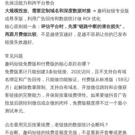
先保活能力和跨平台整合
大规模投放、需要定制域名和深度数据对接
→ 趣码短链专业版
或尊享版，利用广告回传和数据统计做 ROI 优化
核心原则就一条：
评估平台时，先算"链路中断的潜在损失"，
再跟月费做比较
。不是越便宜越好，是越不容易让你的已发布
链接失效越好。
常见问题
趣码短链免费版和付费版的核心差距在哪？
免费版累计只能创建3条短链接、20次访问，且不支持自有域
名绑定和广告回传，只能做功能验证。付费版从标准版（59元/
月）起解除数量限制、支持自有域名、开放微信跳转和企微获
客链接的完整能力，并保留按量续费弹性。如果要做抖音广告
投放后跳转到微信或企微的闭环，免费版额度撑不过一个最小
测试单元。
点击量用完后按量续费，老链接的数据统计会断吗？
不会断。趣码短链的续费是额度充值，不是重新开套餐或更换