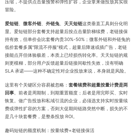
压缩，不提供点击量预警和弹性扩容，企业拿来做投放其实很
冒险。
爱短链
、
微客外链
、
外链兔
、
天天短链
这类垂直工具则分化明
显。爱短链部分套餐支持超量后按点击量阶梯续费，老链接保
持有效，但单价会比套餐内贵30%-50%；微客外链和外链兔的
低价套餐多属"限流不停服"模式，超量后降速或插广告，老链
接能点开但体验极差，本质上已经损伤转化率。天天短链的规
则更模糊，部分用户反馈超量后链接间歇性失效，没有明确
SLA 承诺——这种不确定性对企业投放来说，本身就是风险。
这里有个关键区分容易被忽略：
套餐续费和超量按量计费是两
回事
。前者是周期制，到期重置额度；后者是用完即买、实时
恢复。做广告投放和私域引流的企业，必须选支持实时按量续
费或弹性扩容的方案，否则大促期间链路突然中断，损失的不
是几十块套餐费，是整条投放 ROI。
趣码短链的额度机制：按量续费+老链接保活