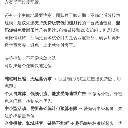
方案反而过度配置。
还有一个中间地带要注意：团队处于验证期，不确定后续投放
规模，建议先选支持
免费版或低门槛月付
的平台跑通链路。
趣
码短链
免费版虽然只有累计3条短链接和20次访问，但足以验
证微信跳转、活码更新等核心能力是否匹配业务，确认后再升
级付费套餐，避免一上来就年付套牢。
决策框架：不同需求怎么选
可以按这个逻辑快速定位：
纯临时压缩、无运营诉求
→ 百度/新浪/淘宝短链接免费版，用
完即走
个人自媒体、低频引流、能接受降速或广告
→ 微客外链、外链
兔入门档，控制成本优先
中小型活动、需要基础统计但预算有限
→ 爱短链中级套餐，关
注阶梯按量单价
企业投放、私域获客、链路不能断
→
趣码短链
标准版起步，优