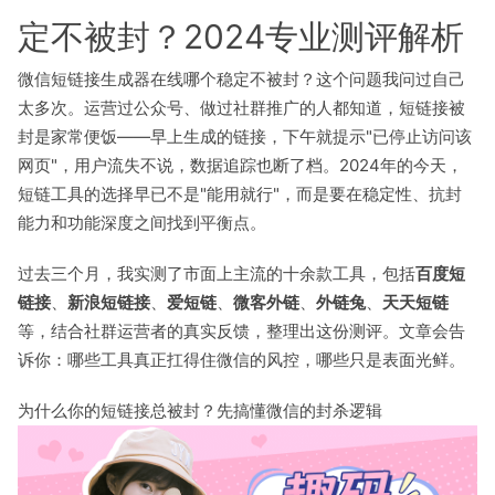
定不被封？2024专业测评解析
微信短链接生成器在线哪个稳定不被封？这个问题我问过自己
太多次。运营过公众号、做过社群推广的人都知道，短链接被
封是家常便饭——早上生成的链接，下午就提示"已停止访问该
网页"，用户流失不说，数据追踪也断了档。2024年的今天，
短链工具的选择早已不是"能用就行"，而是要在稳定性、抗封
能力和功能深度之间找到平衡点。
过去三个月，我实测了市面上主流的十余款工具，包括
百度短
链接
、
新浪短链接
、
爱短链
、
微客外链
、
外链兔
、
天天短链
等，结合社群运营者的真实反馈，整理出这份测评。文章会告
诉你：哪些工具真正扛得住微信的风控，哪些只是表面光鲜。
为什么你的短链接总被封？先搞懂微信的封杀逻辑