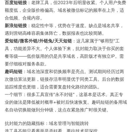
百度短链接
：老牌工具，但2023年后明显收紧。个人用户免费
额度低，企业版价格偏高。域名被微信标记的频率在上升，适
合低频、合规内容。
新浪短链接
：稳定性中等，优势在于速度。缺点是域名共享，
遇到营销高峰容易集体阵亡，数据报表也比较简陋。
爱短链/微客外链/外链兔/天天短链
：这几家属于"够用型"工
具，功能差异不大。个人体验下来，抗封能力取决于你买的套
餐等级——低价版用的仍是共享域名，高阶版才有独立IP。需
要仔细核对服务条款。
趣码短链
：域名池深度和切换频率是亮点。测试期间经历过两
次微信算法更新，链接存活率明显优于同类工具。后台的数据
追踪维度也更细，适合需要复盘转化路径的团队。
一个细节：很多工具宣传"永不封链"，这基本是话术。真正专
业的做法是降低被封概率+被封后快速恢复。趣码短链的备用域
名自动切换能做到分钟级，这点在紧急推广时很关键。
抗封能力的隐藏指标：域名管理与智能跳转
选工具不能只看界面是否好看，要往技术层深挖。