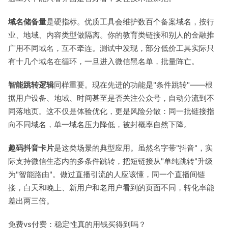
域名储备量
是硬指标。优质工具会维护数百个备案域名，按行
业、地域、内容类型做隔离。你的教育类链接和别人的金融推
广用不同域名，互不牵连。测试中发现，部分低价工具实际只
有十几个域名在循环，一旦进入微信黑名单，批量阵亡。
智能跳转逻辑
同样重要。现在先进的功能是"条件跳转"——根
据用户设备、地域、时间甚至是否关注公众号，自动分流到不
同落地页。这不仅是体验优化，更是风险分散：同一批链接指
向不同域名，单一域名压力降低，被封概率自然下降。
趣码抖音卡片
是这类场景的典型应用。虽然名字带"抖音"，实
际支持微信生态内的多条件跳转，把短链接从"单纯跳转"升级
为"智能路由"。做过直播引流的人应该懂，同一个直播间链
接，白天和晚上、新用户和老用户看到的页面不同，转化率能
差出两三倍。
免费vs付费：稳定性真的用钱买得到吗？