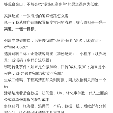
够观察窗口，不然会把"慢热但高客单"的渠道误判为低效。
实操配置：一张海报的追踪链路怎么搭
说一个我从推广链路配置角度常用的流程，核心原则是
一码一
渠道、一链一目标
。
创建专属短链接，后缀按"城市-场景-日期"命名，比如"sh-
offline-0620"
选择跳转目标：企微获客链接（加粉场景）、小程序（领券场
景）或活码（多群分流场景）
绑定转化事件：如果是企微加粉，回传"成功添加"；如果是小
程序，回传"领券完成"或"支付完成"
生成二维码，下载高清图印刷到海报，同批次物料只用这一个
码
活动结束看后台数据：访问量、UV、转化事件数，代入上面的
公式算单张海报的获客成本
多张贴同一张海报、混用同一个码，数据一脏，后续所有分析
都白做。这个错误比选错工具更常见。