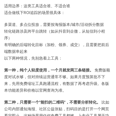
适用边界：这类工具适合谁、不适合谁
适合做线下ROI追踪的场景很具体：
多渠道、多点位投放，需要按海报版本/城市/活动拆分数据
转化链路涉及跨平台跳转（如从抖音到企微，从短信到小程
序）
有明确的后端转化目标（加粉、领券、成交），且需要把前后
端数据串起来
以下两种情况，先别急着上工具：
第一种，纯个人轻度使用，一个月就发两三条链接。
免费版额
度对试水够，但对持续运营通常不够。如果月度预算批不下
来，先用免费缩址工具跑通流程，有数据了再考虑升级。各版
本功能差异和价格以官网查询为准。
第二种，只需要一个"能扫的二维码"，不需要分析转化。
比如
公司内部通知海报、社区公益张贴，扫码目的是打开一个网页
看完即止。这种场景用任何免费工具都够，上专业工具属于功