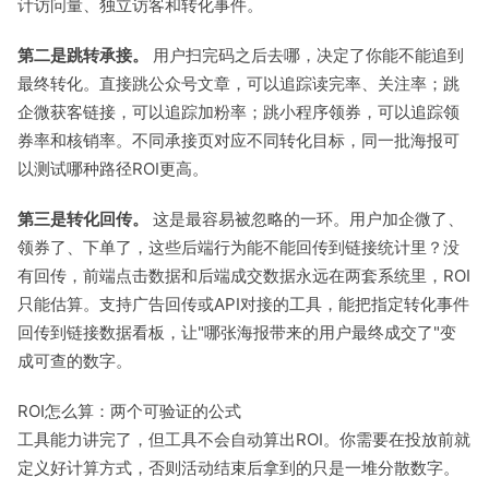
计访问量、独立访客和转化事件。
第二是跳转承接。
用户扫完码之后去哪，决定了你能不能追到
最终转化。直接跳公众号文章，可以追踪读完率、关注率；跳
企微获客链接，可以追踪加粉率；跳小程序领券，可以追踪领
券率和核销率。不同承接页对应不同转化目标，同一批海报可
以测试哪种路径ROI更高。
第三是转化回传。
这是最容易被忽略的一环。用户加企微了、
领券了、下单了，这些后端行为能不能回传到链接统计里？没
有回传，前端点击数据和后端成交数据永远在两套系统里，ROI
只能估算。支持广告回传或API对接的工具，能把指定转化事件
回传到链接数据看板，让"哪张海报带来的用户最终成交了"变
成可查的数字。
ROI怎么算：两个可验证的公式
工具能力讲完了，但工具不会自动算出ROI。你需要在投放前就
定义好计算方式，否则活动结束后拿到的只是一堆分散数字。