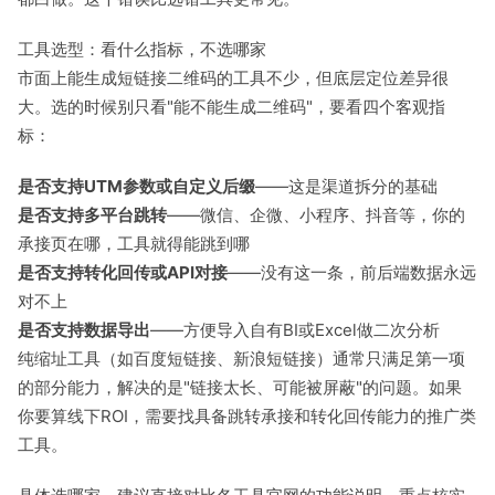
工具选型：看什么指标，不选哪家
市面上能生成短链接二维码的工具不少，但底层定位差异很
大。选的时候别只看"能不能生成二维码"，要看四个客观指
标：
是否支持UTM参数或自定义后缀
——这是渠道拆分的基础
是否支持多平台跳转
——微信、企微、小程序、抖音等，你的
承接页在哪，工具就得能跳到哪
是否支持转化回传或API对接
——没有这一条，前后端数据永远
对不上
是否支持数据导出
——方便导入自有BI或Excel做二次分析
纯缩址工具（如百度短链接、新浪短链接）通常只满足第一项
的部分能力，解决的是"链接太长、可能被屏蔽"的问题。如果
你要算线下ROI，需要找具备跳转承接和转化回传能力的推广类
工具。