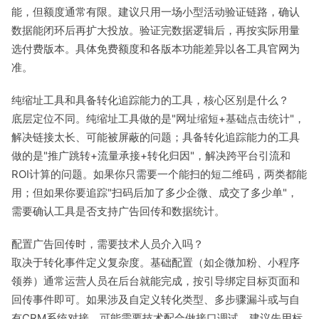
能，但额度通常有限。建议只用一场小型活动验证链路，确认
数据能闭环后再扩大投放。验证完数据逻辑后，再按实际用量
选付费版本。具体免费额度和各版本功能差异以各工具官网为
准。
纯缩址工具和具备转化追踪能力的工具，核心区别是什么？
底层定位不同。纯缩址工具做的是"网址缩短+基础点击统计"，
解决链接太长、可能被屏蔽的问题；具备转化追踪能力的工具
做的是"推广跳转+流量承接+转化归因"，解决跨平台引流和
ROI计算的问题。如果你只需要一个能扫的短二维码，两类都能
用；但如果你要追踪"扫码后加了多少企微、成交了多少单"，
需要确认工具是否支持广告回传和数据统计。
配置广告回传时，需要技术人员介入吗？
取决于转化事件定义复杂度。基础配置（如企微加粉、小程序
领券）通常运营人员在后台就能完成，按引导绑定目标页面和
回传事件即可。如果涉及自定义转化类型、多步骤漏斗或与自
有CRM系统对接，可能需要技术配合做接口调试。建议先用标