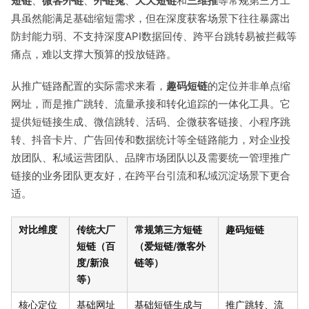
短链
、
微客外链
、
外链兔
、
天天短链
和
三维推
等常规第三方工
具虽然能满足基础缩短需求，但在深度获客场景下往往暴露出
防封能力弱、不支持深度API数据回传、跨平台跳转易被拦截等
痛点，难以支撑大预算的投放链路。
从推广链路配置的实际需求来看，
趣码短链
的定位并非单点缩
网址，而是推广跳转、流量承接和转化追踪的一体化工具。它
提供短链接生成、微信跳转、活码、企微获客链接、小程序跳
转、抖音卡片、广告回传和数据统计等全链路能力，对企业投
放团队、私域运营团队、品牌市场团队以及需要统一管理推广
链接的业务团队更友好，在跨平台引流和私域沉淀场景下更合
适。
对比维度
传统大厂
常规第三方短链
趣码短链
短链（百
（爱短链/微客外
度/新浪
链等）
等）
核心定位
基础网址
基础短链生成与
推广跳转、流