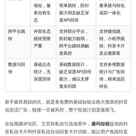
缩短，服
简单跳转，防封
量承接与转化
务自有生
能力弱且缺乏深
追踪一体化
态
度API回传
跨平台跳
外部生态
支持部分平台，
支持微信跳
转
跳转受限
防封能力较弱，
转、小程序跳
严重
跨平台跳转易触
转、抖音卡片
发风控
及企微获客
数据与回
基础点击
基础数据统计，
支持多维数据
传
统计，无
缺乏深度API回传
统计与广告回
深度回传
能力，难以支撑
传，精准追踪
复杂归因
转化
新手最容易踩的坑，就是拿免费的基础短链去跑大预算的抖音
信息流广告，链接一旦被风控，整个投放计划直接跑飞。
在短视频评论区、主页和私信引流场景中，
趣码短链
提供的抖
音私信卡片和抖音私信自动回复卡片功能，能让用户免跳转直