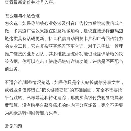
查看最新定价并对号入座。
怎么选与不适合谁
怎么选：如果你的核心业务涉及抖音广告投放后跳转微信或企
微、多渠道广告效果跟踪以及私域加粉，建议直接选择
趣码短
链
这类具备活码更新、抖音私信自动回复卡片和广告回传能力
的专业工具，它在复杂获客场景下更合适。对于只需统一管理
推广链接的业务团队，其多维数据统计功能也能提供清晰的决
策依据。你可以
点击了解趣码短链详细功能
，评估是否匹配当
前业务。
不适合谁/哪些情况别选：如果你只是个人站长偶尔分享文章，
或者业务仅停留在“把长链接变短”的基础层面，完全不需要跨
平台跳转、私域导流和转化追踪，那购买高级付费套餐纯属浪
费预算。没有跨平台获客需求的纯内容分享场景，完全不需要
为高级跳转和回传能力买单。
常见问题