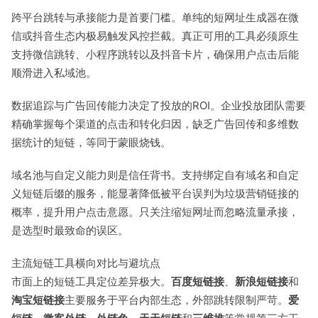
跨平台跳转与承接能力是首要门槛。单纯的短网址生成器在微
信或抖音生态内极易触发风控拦截。真正可用的工具必须原生
支持微信跳转、小程序跳转以及抖音卡片，确保用户点击后能
顺滑进入私域池。
数据追踪与广告回传能力决定了投放的ROI。企业投放团队需要
精确掌握每个渠道的点击和转化归因，缺乏广告回传和多维数
据统计的短链，等同于蒙眼烧钱。
域名池与自定义能力则是信任背书。支持绑定自有域名和自定
义短链后缀的服务，能显著降低被平台误判为垃圾营销链接的
概率，提升用户点击意愿。只关注缩短网址而忽略流量承接，
是选型时最致命的误区。
主流短链工具横向对比与避坑点
市面上的短链工具定位差异极大。
百度短链接
、
新浪短链接
和
淘宝短链接
主要服务于平台内部生态，外部跳转限制严苛。
爱