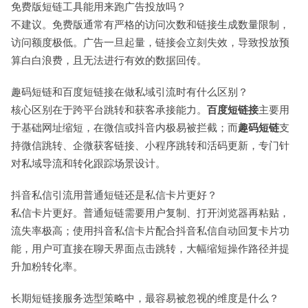
免费版短链工具能用来跑广告投放吗？
不建议。免费版通常有严格的访问次数和链接生成数量限制，
访问额度极低。广告一旦起量，链接会立刻失效，导致投放预
算白白浪费，且无法进行有效的数据回传。
趣码短链和百度短链接在做私域引流时有什么区别？
核心区别在于跨平台跳转和获客承接能力。
百度短链接
主要用
于基础网址缩短，在微信或抖音内极易被拦截；而
趣码短链
支
持微信跳转、企微获客链接、小程序跳转和活码更新，专门针
对私域导流和转化跟踪场景设计。
抖音私信引流用普通短链还是私信卡片更好？
私信卡片更好。普通短链需要用户复制、打开浏览器再粘贴，
流失率极高；使用抖音私信卡片配合抖音私信自动回复卡片功
能，用户可直接在聊天界面点击跳转，大幅缩短操作路径并提
升加粉转化率。
长期短链接服务选型策略中，最容易被忽视的维度是什么？